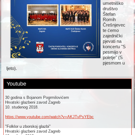
umetniško
društvo
Štefan
Romih
Črešnjevec
te ćemo
zajednički
pjevati na
koncertu "S
pesmijo v
poletje" (S
pjesmom u
ljeto).
Youtube
30 godina s Bojanom Pogrmilovićem
Hrvatski glazbeni zavod Zagreb
10. studenog 2018.
https://www.youtube.com/watch?v=AKJTvPsYEbc
"Folklor u zborskoj glazbi"
Hrvatski glazbeni zavod Zagreb