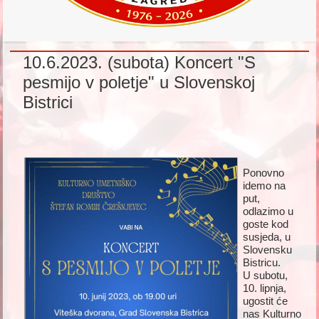
10.6.2023. (subota) Koncert "S
pesmijo v poletje" u Slovenskoj
Bistrici
Ponovno
idemo na
put,
odlazimo u
goste kod
susjeda, u
Slovensku
Bistricu.
U subotu,
10. lipnja,
ugostit će
nas Kulturno