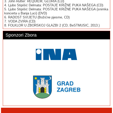
3. John Rutter: REQUIEM, GLORIA (CD)
4. Ljubo Stipišić Delmata: POSTAJE KRIŽNE PUKA NAŠEGA (CD)
5. Ljubo Stipišić Delmata: POSTAJE KRIŽNE PUKA NAŠEGA (snimka
koncerta u Banja Luci) (DVD)
6. RADOST SVIJETU (Božićne pjesme, CD)
7. VODA ZVIRA (CD)
8. FOLKLOR U ZBORSKOJ GLAZBI 2 (CD, BeSTMUSIC, 2013.)
Sponzori Zbora