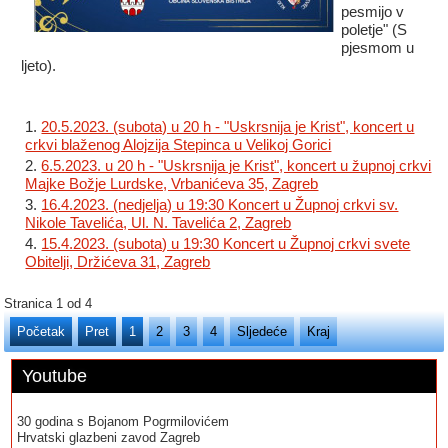
pesmijo v
poletje" (S
pjesmom u
ljeto).
20.5.2023. (subota) u 20 h - "Uskrsnija je Krist", koncert u
crkvi blaženog Alojzija Stepinca u Velikoj Gorici
6.5.2023. u 20 h - "Uskrsnija je Krist", koncert u župnoj crkvi
Majke Božje Lurdske, Vrbanićeva 35, Zagreb
16.4.2023. (nedjelja) u 19:30 Koncert u Župnoj crkvi sv.
Nikole Tavelića, Ul. N. Tavelića 2, Zagreb
15.4.2023. (subota) u 19:30 Koncert u Župnoj crkvi svete
Obitelji, Držićeva 31, Zagreb
Stranica 1 od 4
Početak
Pret
1
2
3
4
Sljedeće
Kraj
Youtube
30 godina s Bojanom Pogrmilovićem
Hrvatski glazbeni zavod Zagreb