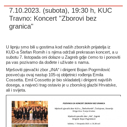
7.10.2023. (subota), 19:30 h, KUC
Travno: Koncert "Zborovi bez
granica"
U lipnju smo bili u gostima kod naših zborskih prijatelja iz
KUD-a Štefan Romih i s njima održali prekrasan koncert, a u
subotu 7. listopada oni dolaze u Zagreb gdje ćemo to i ponoviti
pa vas pozivamo da dođete i uživate s nama.
Mješoviti pjevački zbor „INA“ i dirigent Bojan Pogrmilović
posvećuju ovaj nastup 105-oj obljetnici rođenja Emila
Cossetta. Emil Cossetto je bio skladatelj i dirigent najviših
dosega, a najveći trag ostavio je u zborskoj glazbi Hrvatske,
ali i svijeta.