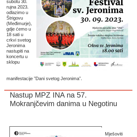
subotu 30.
rujna 2023.
odlazimo u
Štrigovu
(Međimurje),
gdje ćemo u
18 sati u
crkvi svetog
Jeronima
nastupiti na
koncertu u
sklopu
manifestacije "Dani svetog Jeronima".
Nastup MPZ INA na 57.
Mokranjčevim danima u Negotinu
Mješoviti