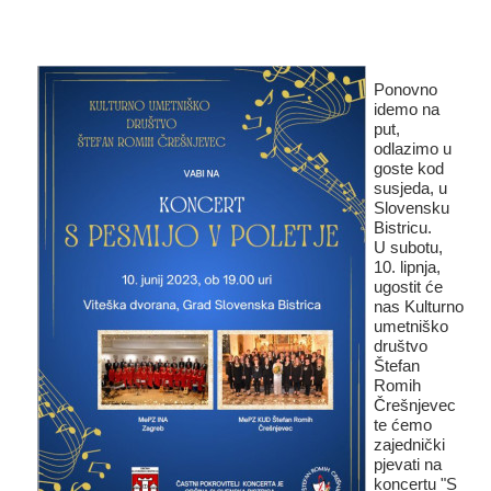
Ponovno
idemo na
put,
odlazimo u
goste kod
susjeda, u
Slovensku
Bistricu.
U subotu,
10. lipnja,
ugostit će
nas Kulturno
umetniško
društvo
Štefan
Romih
Črešnjevec
te ćemo
zajednički
pjevati na
koncertu "S