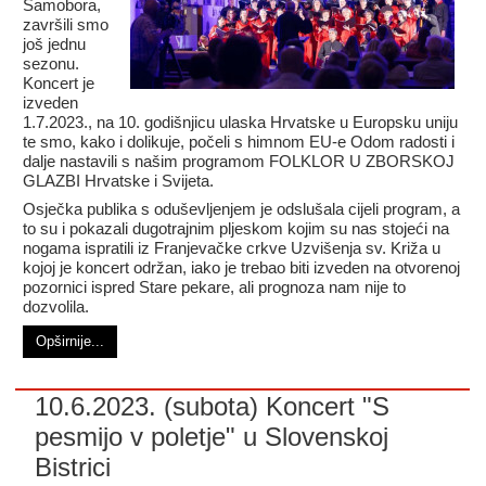
Samobora,
završili smo
još jednu
sezonu.
Koncert je
izveden
1.7.2023., na 10. godišnjicu ulaska Hrvatske u Europsku uniju
te smo, kako i dolikuje, počeli s himnom EU-e Odom radosti i
dalje nastavili s našim programom FOLKLOR U ZBORSKOJ
GLAZBI Hrvatske i Svijeta.
Osječka publika s oduševljenjem je odslušala cijeli program, a
to su i pokazali dugotrajnim pljeskom kojim su nas stojeći na
nogama ispratili iz Franjevačke crkve Uzvišenja sv. Križa u
kojoj je koncert održan, iako je trebao biti izveden na otvorenoj
pozornici ispred Stare pekare, ali prognoza nam nije to
dozvolila.
Opširnije...
10.6.2023. (subota) Koncert "S
pesmijo v poletje" u Slovenskoj
Bistrici