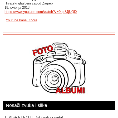
Hrvatski glazbeni zavod Zagreb
19. svibnja 2013.
https://www.youtube.com/watch?v=9tpI8JjUQl0
Youtube kanal Zbora
Nosači zvuka i slike
1. MISA A LA CHILENA (audio kaseta)