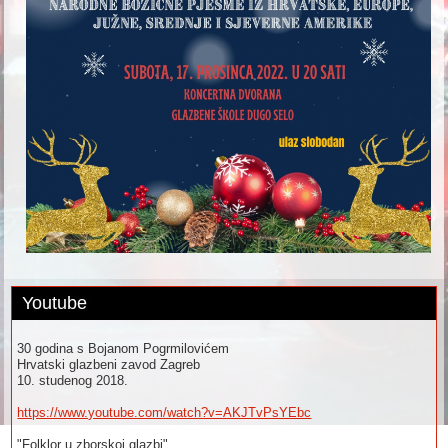
Youtube
30 godina s Bojanom Pogrmilovićem
Hrvatski glazbeni zavod Zagreb
10. studenog 2018.
https://www.youtube.com/watch?v=AKJTvPsYEbc
"Folklor u zborskoj glazbi"